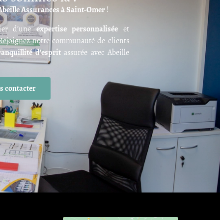
 Abeille Assurances à Saint-Omer
!
cier d’une
expertise personnalisée
et
 Rejoignez notre communauté de clients
ranquillité d’esprit
assurée avec Abeille
s contacter