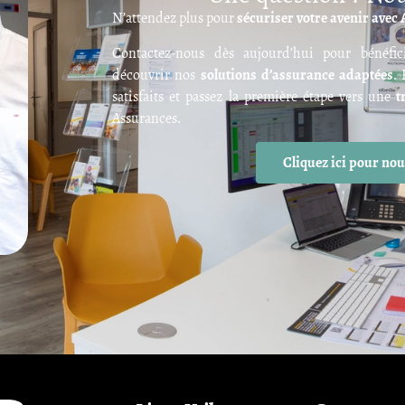
N’attendez plus pour
sécuriser votre avenir avec
Contactez-nous dès aujourd’hui pour bénéfi
découvrir nos
solutions d’assurance adaptées
.
satisfaits et passez la première étape vers une
t
Assurances.
Cliquez ici pour nou