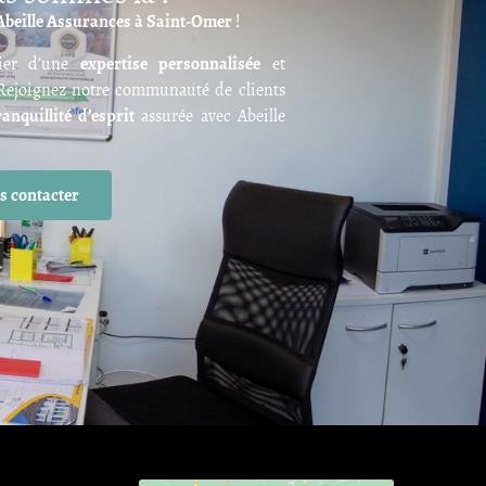
 Abeille Assurances à Saint-Omer
!
cier d’une
expertise personnalisée
et
 Rejoignez notre communauté de clients
ranquillité d’esprit
assurée avec Abeille
s contacter