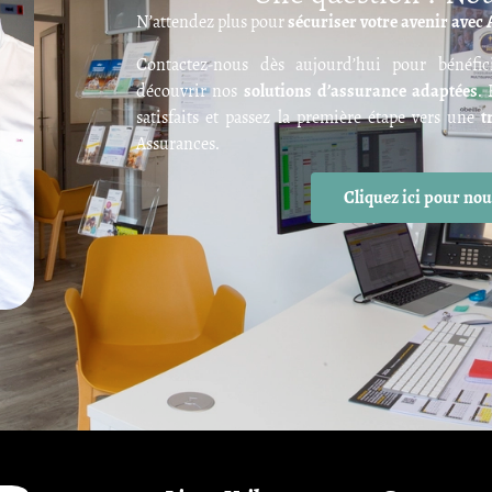
N’attendez plus pour
sécuriser votre avenir avec
Contactez-nous dès aujourd’hui pour bénéfi
découvrir nos
solutions d’assurance adaptées
.
satisfaits et passez la première étape vers une
t
Assurances.
Cliquez ici pour nou